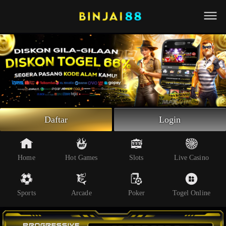
Beranda
Slot Online
Live Casino
Sportsbook
Arcade
Togel Online
Daftar
Login
Poker
Whatsapp
Home
Hot Games
Slots
Live Casino
Telegram
Sports
Arcade
Poker
Togel Online
Livechat