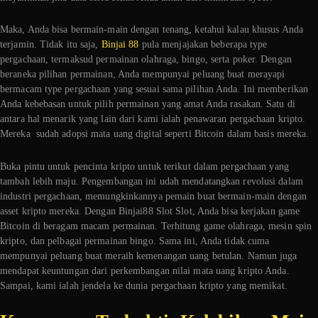
Maka, Anda bisa bermain-main dengan tenang, ketahui kalau khusus Anda
terjamin. Tidak itu saja,
Binjai 88
pula menjajakan beberapa type
pergachaan, termaksud permainan olahraga, bingo, serta poker. Dengan
beraneka pilihan permainan, Anda mempunyai peluang buat merayapi
bermacam type pergachaan yang sesuai sama pilihan Anda. Ini memberikan
Anda kebebasan untuk pilih permainan yang amat Anda rasakan. Satu di
antara hal menarik yang lain dari kami ialah penawaran pergachaan kripto.
Mereka sudah adopsi mata uang digital seperti Bitcoin dalam basis mereka.
Buka pintu untuk pencinta kripto untuk terikut dalam pergachaan yang
tambah lebih maju. Pengembangan ini udah mendatangkan revolusi dalam
industri pergachaan, memungkinkannya pemain buat bermain-main dengan
asset kripto mereka. Dengan Binjai88 Slot Slot, Anda bisa kerjakan game
Bitcoin di beragam macam permainan. Terhitung game olahraga, mesin spin
kripto, dan pelbagai permainan bingo. Sama ini, Anda tidak cuma
mempunyai peluang buat meraih kemenangan uang betulan. Namun juga
mendapat keuntungan dari perkembangan nilai mata uang kripto Anda.
Sampai, kami ialah jendela ke dunia pergachaan kripto yang memikat.