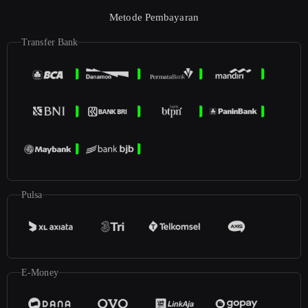
Metode Pembayaran
Transfer Bank
Pulsa
E-Money