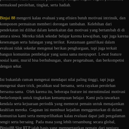
termaksud perolehan, tingkat, serta hadiah.
Binjai 88
mengerti kalau evaluasi yang efisien butuh motivasi intrinsik, dan
komponen permainan memberi dorongan tambahan. Kelebihan dari
pendekatan ini dilihat dalam keterkaitan dan motivasi yang bertambah di di
antara siswa. Mereka tidak sekedar belajar karena kewajiban, tapi juga karena
kesenangan serta halangan yang terikut. Keutamaan gamifikasi dalam
evaluasi tidak sekedar mengenai berikan penghargaan, tapi juga terkait
bangun komunitas pembelajar yang sama sama menyuport. Lewat feature
sosial kami, murid bisa berhubungan, share pengetahuan, dan berkompetisi
dengan sehat.
Ini bukanlah cuman mengenai mendapat nilai paling tinggi, tapi juga
mengenai share trick, pecahkan soal bersama, serta rayakan perolehan
bersama-sama. Oleh karena itu, beberapa feature ini menstimulasi motivasi
berkelompok untuk tingkatkan kemampuan belajar. Kami pula tawarkan
kendala serta kejuaraan periodik yang memecut pemain untuk menajamkan
keahlian mereka. Gagasan ini membuat kejadian menggentarkan di dalam
komunitas kami serta memperlihatkan kalau evaluasi dapat jadi pengalaman
sengit serta bersaing. Pada masa yang lebih tersambung secara global,
Binjai88 Slot RTP ialah basis yang mempertautkan pemain dari penjuru