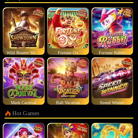
Wild Bounty Showdown
Fortune Ox
Fortune Rabbit
Mask Carnival
Bali Vacation
Speed Winner
Hot Games