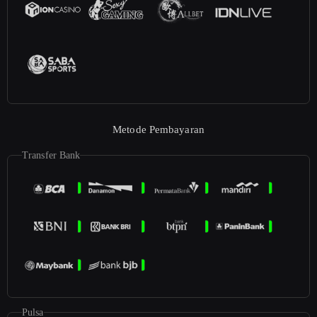
Metode Pembayaran
Transfer Bank
Pulsa