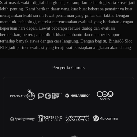
Saat masuk waktu digital dan global, ketrampilan technologi serta kreasi jadi
lebih penting. Kami berikan dasar yang kuat buat beberapa pemainnya buat
menajamkan keahlian ini lewat permainan yang pintar dan taktis. Dengan
memeluk technologi, mereka merencanakan evaluasi yang berkaitan dengan
keperluan hari depan. Lewat beberapa feature dialog dan evaluasi
berbasiskan, beberapa pendidik bisa membantu dan memberi support
terhadap banyak siswa dengan cara langsung. Dengan begitu, Binjai88 Slot
RTP jadi partner evaluasi yang teruji saat persiapkan angkatan akan datang.
Penyedia Games