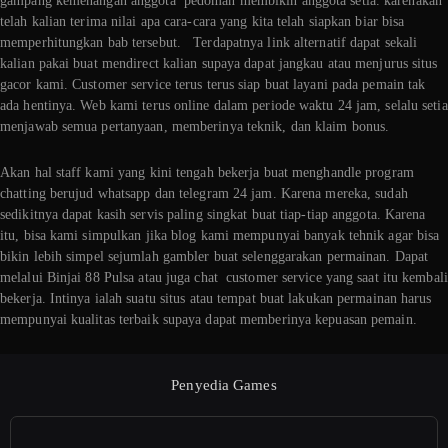
gampang kemenangan anggota pedoman membikin anggota setia. karenakan
telah kalian terima nilai apa cara-cara yang kita telah siapkan biar bisa
memperhitungkan bab tersebut. Terdapatnya link alternatif dapat sekali
kalian pakai buat mendirect kalian supaya dapat jangkau atau menjurus situs
gacor kami. Customer service terus terus siap buat layani pada pemain tak
ada hentinya. Web kami terus online dalam periode waktu 24 jam, selalu setia
menjawab semua pertanyaan, memberinya teknik, dan klaim bonus.
Akan hal staff kami yang kini tengah bekerja buat menghandle program
chatting berujud whatsapp dan telegram 24 jam. Karena mereka, sudah
sedikitnya dapat kasih servis paling singkat buat tiap-tiap anggota. Karena
itu, bisa kami simpulkan jika blog kami mempunyai banyak tehnik agar bisa
bikin lebih simpel sejumlah gambler buat selenggarakan permainan. Dapat
melalui Binjai 88 Pulsa atau juga chat customer service yang saat itu kembali
bekerja. Intinya ialah suatu situs atau tempat buat lakukan permainan harus
mempunyai kualitas terbaik supaya dapat memberinya kepuasan pemain.
Penyedia Games