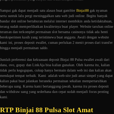
Sampai gak dapat menjadi satu alasan buat gambler
Binjai88
gak nyaman
serta suntuk lalu pergi meninggalkan satu web judi online. Begitu banyak
bandar slot online bertaburan melalui internet membikin anda ketidaktahuan,
terang sudah memperlihatkan kwalitetnya buat player. Website taruhan online
teraman dan terkomplet permainan slot bersama casinonya tidak ada henti
bereksperimen kasih yang teristimewa buat anggota. Awali dengan website
kami ini, proses deposit ewallet, cuman perlukan 2 menit proses dari transfer
hingga menjadi permainan saldo.
Jumlah preferensi dan kekuasaan deposit Binjai 88 Pulsa ewallet awali dari
dana, ovo, gopay dan LinkAja bisa kalian gunakan. Oleh karena itu, kalian
tidak perlu kegugupan, cukup hanya bermain dalam web ini dan kalian akan
mendapat tempat terbaik. Kami adalah web-site judi amat simpel yang dapat
kalian pakai buat jalankan beraneka permainan sekalian mempertaruhkan
beberapa uang. Karena kami bertanggung-jawab, karena itu proses deposit
dan withdraw uang yang sederhana dan cepat sudah menjadi focus penting
kami.
RTP Binjai 88 Pulsa Slot Amat