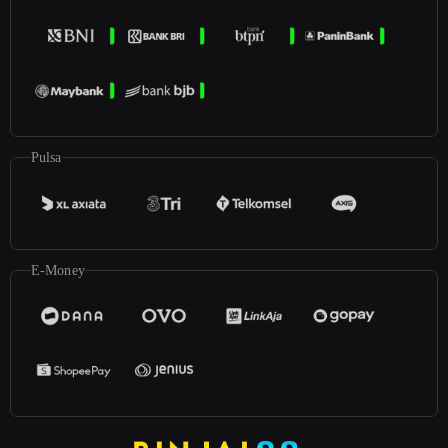
Pulsa
E-Money